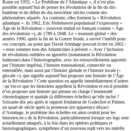
Rome en 1955, « Le Problème de l’Atlantique », il n’est plus
possible aujourd’hui de penser les révolutions de la fin du dix-
huitième et du début du dix-neuvième siècles comme des
phénomènes séparés. Au contraire, elles forment la « Révolution
atlantique ». In 1962, Eric Hobsbawm popularisait l’expression «
Âge de la Révolution » (souvent traduit en français comme « Âge
des révolutions »), de 1789 à 1848. Le « tournant global » des
années 1990, après la fin de la Guerre froide, a ravivé l’intérêt pour
ces concepts, au point que David Armitage pouvait écrire en 2002 :
« nous sommes tous des Atlanticistes à présent ». Avec l’inclusion
de révolutions oubliées ou ignorées (notamment la Révolution
haïtienne) dans l’historiographie, avec les renouvellements apportés
par l’histoire impérial, l’histoire transnational, connectée ou
entremêlée, mais aussi par l’histoire globale et l’histoire locale («
glocale »), que signifie aujourd’hui proposer une histoire de l’Âge
de la Révolution ? Cette question en appelle immédiatement d’autres
: qu’est-ce que les historiens appellent la Révolution et est-il possible
d’en proposer une histoire qui prenne en charge l’immensité
chronologique et spatiale (à différentes échelles) qu’elle inclut ?
Soixante-dix ans après le rapport fondateur de Godechot et Palmer,
un quart de siècle après la promesse (en apparence déçue)
d’Armitage, le problème des échelles est ainsi central pour les
historien.ne.s de la Révolution, particulièrement lorsque ses legs sont
actuellement attaqués, à la fois dans les sphères politiques et
historiographiques, symptômes d’un nouveau repli vers les intérêts