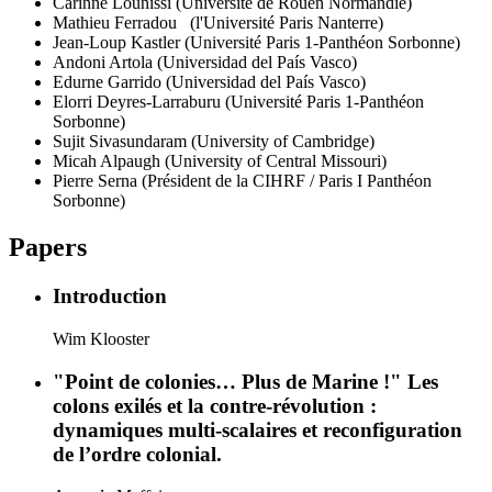
Carinne Lounissi
(Université de Rouen Normandie)
Mathieu Ferradou
(l'Université Paris Nanterre)
Jean-Loup Kastler
(Université Paris 1-Panthéon Sorbonne)
Andoni Artola
(Universidad del País Vasco)
Edurne Garrido
(Universidad del País Vasco)
Elorri Deyres-Larraburu
(Université Paris 1-Panthéon
Sorbonne)
Sujit Sivasundaram
(University of Cambridge)
Micah Alpaugh
(University of Central Missouri)
Pierre Serna
(Président de la CIHRF / Paris I Panthéon
Sorbonne)
Papers
Introduction
Wim Klooster
"Point de colonies… Plus de Marine !" Les
colons exilés et la contre-révolution :
dynamiques multi-scalaires et reconfiguration
de l’ordre colonial.