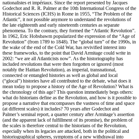
nationalistes et impériaux. Since the report presented by Jacques
Godechot and R. R. Palmer at the 10th International Congress of the
Historical Sciences (ICHS) in Rome in 1955, “The Problem of the
Atlantic”, it not possible anymore to understand the revolutions of
the late eighteenth and early nineteenth centuries as separate
phenomena. To the contrary, they formed the “Atlantic Revolution”.
In 1962, Eric Hobsbawm popularized the expression of the “Age of
Revolution” (from 1789 to 1848). The “global turn” of the 1990s, in
the wake of the end of the Cold War, has revivified interest into
these frameworks, to the point that David Armitage could write in
2002: “we are all Atlanticists now”. As the historiography has
included revolutions that were then forgotten or ignored (most
notably the Haitian Revolution), as imperial, transnational,
connected or entangled histories as well as global and local
(“glocal”) histories have all contributed to the debate, what does it
mean today to propose a history of the Age of Revolution? What is
the chronology of this age? This question immediately begs others:
what do historians define as the Revolution, and how is it possible to
propose a narrative that encompasses the vastness of time and space
(at different scales) it includes? 70 years after Godechot and
Palmer’s seminal report, a quarter century after Armitage’s assertion
(and the apparent lack of fulfillment of its promise), the problem of
the scales is therefore central to the historians of the Revolution,
especially when its legacies are attacked, both in the political and
historiographical spheres, symptoms of a new withdrawal into